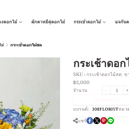
องดอกไม้
ตุ๊กตาหมีคู่ดอกไม้
กระเช้าดอกไม้
แจกันด
ไม้
กระเช้าดอกไม้สด
กระเช้าดอก
SKU : กระเช้าดอกไม้สด
ขา
฿2,000
จำนวน
เพิ่มลงตะกร้า
แบรนด์:
หมวด
108FLORIST
แชร์