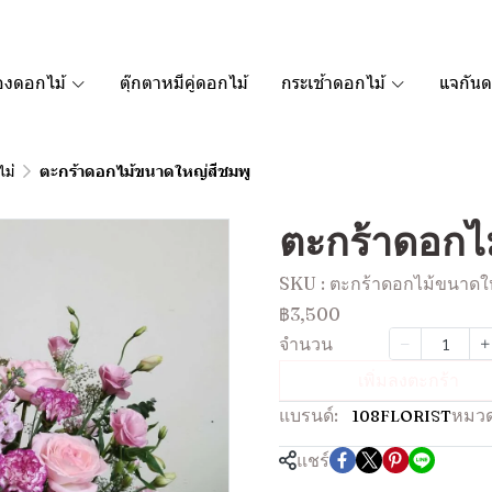
องดอกไม้
ตุ๊กตาหมีคู่ดอกไม้
กระเช้าดอกไม้
แจกันด
ไม้
ตะกร้าดอกไม้ขนาดใหญ่สีชมพู
ตะกร้าดอกไ
SKU : ตะกร้าดอกไม้ขนาดใ
฿3,500
จำนวน
เพิ่มลงตะกร้า
แบรนด์:
หมวด
108FLORIST
แชร์