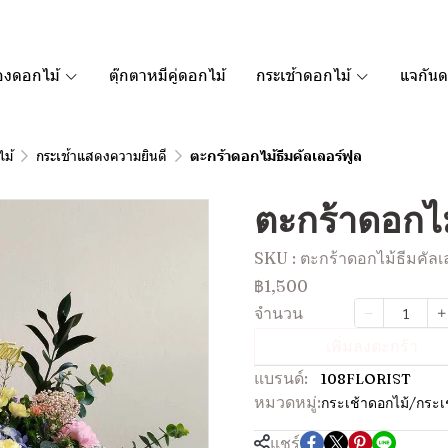
องดอกไม้
ตุ๊กตาหมีคู่ดอกไม้
กระเช้าดอกไม้
แจกันด
ไม้
กระเช้าแสดงความยินดี
ตะกร้าดอกไม้ธีมคัลเลอร์ฟูล
ตะกร้าดอกไม
SKU : ตะกร้าดอกไม้ธีมคัลเ
฿1,500
จำนวน
เพิ่มลงตะกร้า
แบรนด์:
108FLORIST
หมวดหมู่:
กระเช้าดอกไม้/กระเ
แชร์