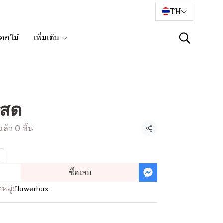
TH
อกไม้
เพิ่มเติม
้สด
ล้ว 0 ชิ้น
แชร์
ซื้อเลย
หมู่:
flowerbox