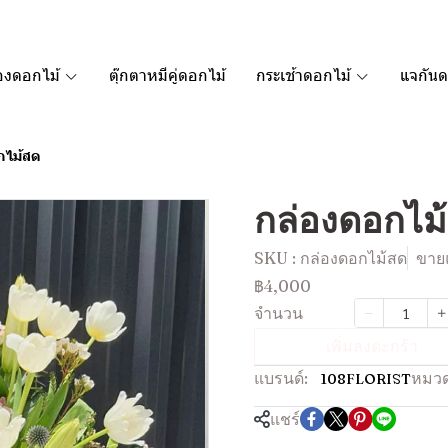
องดอกไม้
ตุ๊กตาหมีคู่ดอกไม้
กระเช้าดอกไม้
แจกันด
กไม้สด
กล่องดอกไม
SKU : กล่องดอกไม้สด
ขายแ
฿4,000
จำนวน
เพิ่มลงตะกร้า
แบรนด์:
หมวด
108FLORIST
แชร์