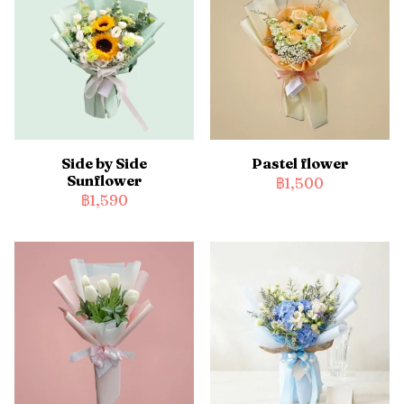
Side by Side
Pastel flower
Sunflower
฿1,500
฿1,590