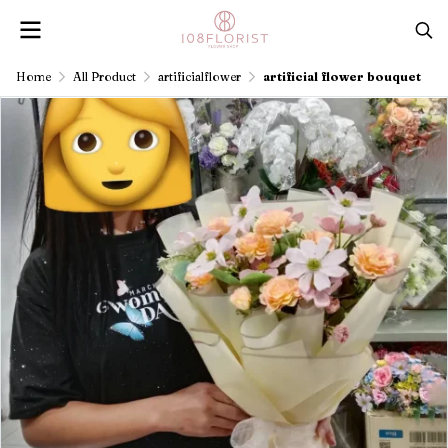
Home
All Product
artificialflower
artificial flower bouquet