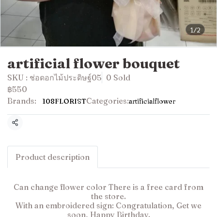
1/2
artificial flower bouquet
SKU : ช่อดอกไม้ประดิษฐ์05
0 Sold
฿550
Brands:
Categories:
108FLORIST
artificialflower
Share
Product description
Can change flower color There is a free card from
the store.
With an embroidered sign: Congratulation, Get we
soon, Happy Birthday.