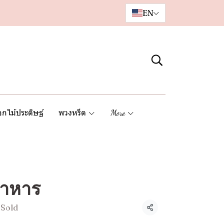
EN
กไม้ประดิษฐ์
พวงหรีด
More
อาหาร
 Sold
Share