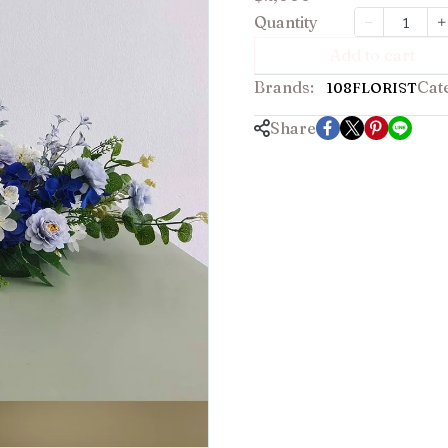
Quantity
Add to cart
Brands:
Cat
108FLORIST
Share