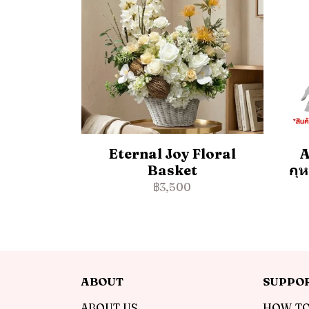
Eternal Joy Floral
A
Basket
กุ
฿3,500
ABOUT
SUPPO
ABOUT US
HOW TO