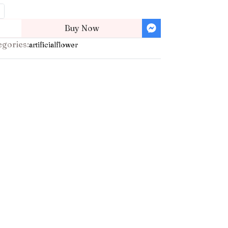
Buy Now
egories:
artificialflower