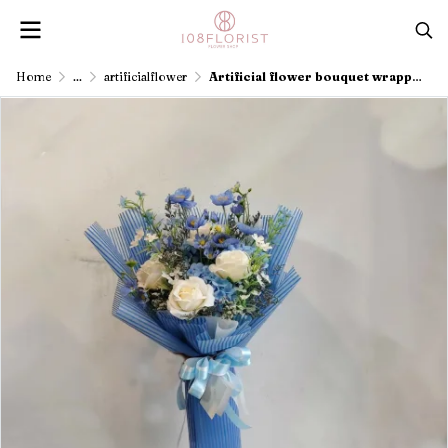
Home
...
artificialflower
Artificial flower bouquet wrapped in blue