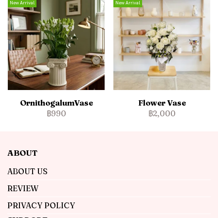
New Arrival
New Arrival
OrnithogalumVase
Flower Vase
฿990
฿2,000
ABOUT
ABOUT US
REVIEW
PRIVACY POLICY