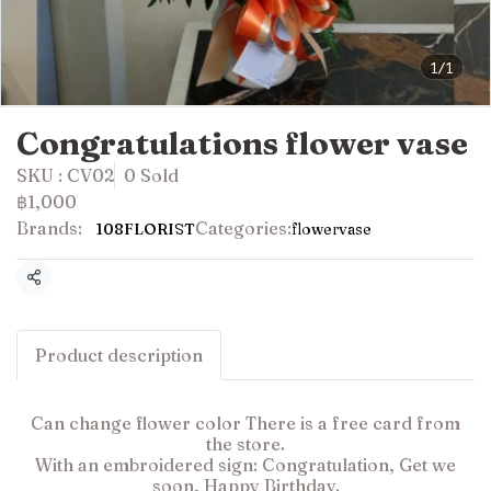
1/1
Congratulations flower vase
SKU : CV02
0 Sold
฿1,000
Brands:
Categories:
108FLORIST
flowervase
Share
Product description
Can change flower color There is a free card from
the store.
With an embroidered sign: Congratulation, Get we
soon, Happy Birthday.