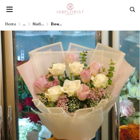
Home
...
Medium-sized bouquet, price 1,001 - 3,000 baht
Bouquet of tulips and roses