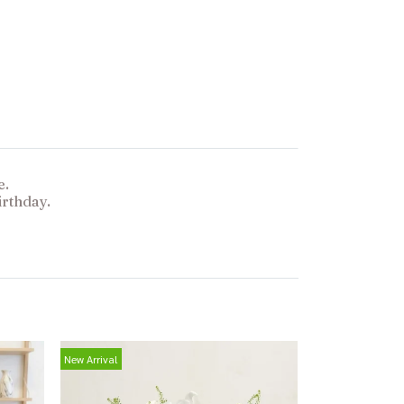
e.
rthday.
New Arrival