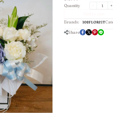
Quantity
Add to cart
Brands:
Cat
108FLORIST
Share