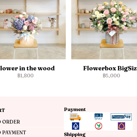
lower in the wood
Flowerbox BigSiz
฿1,800
฿5,000
Payment
RT
 ORDER
 PAYMENT
Shipping