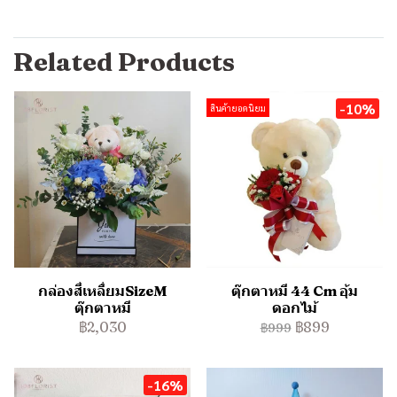
Related Products
-10%
สินค้ายอดนิยม
กล่องสี่เหลื่ยมSizeM
ตุ๊กตาหมี 44 Cm อุ้ม
ตุ๊กตาหมี
ดอกไม้
฿2,030
฿899
฿999
-16%