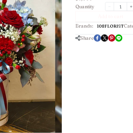
Quantity
Add to cart
Brands:
Cat
108FLORIST
Share