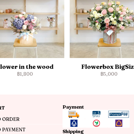
lower in the wood
Flowerbox BigSiz
฿1,800
฿5,000
Payment
RT
 ORDER
 PAYMENT
Shipping