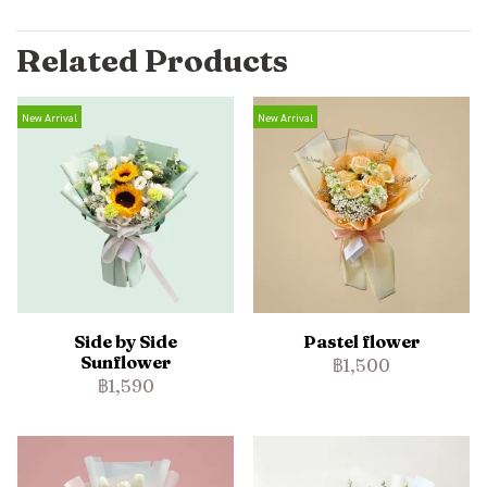
Related Products
New Arrival
New Arrival
Side by Side
Pastel flower
Sunflower
฿1,500
฿1,590