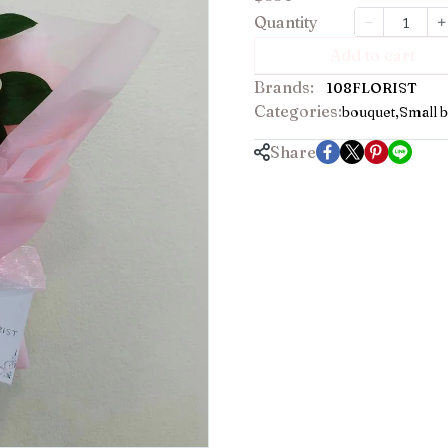
Quantity
Add to cart
Brands:
108FLORIST
Categories:
bouquet
,
Small b
Share