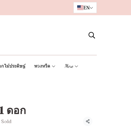
EN
กไม้ประดิษฐ์
พวงหรีด
More
 1 ดอก
 Sold
Share