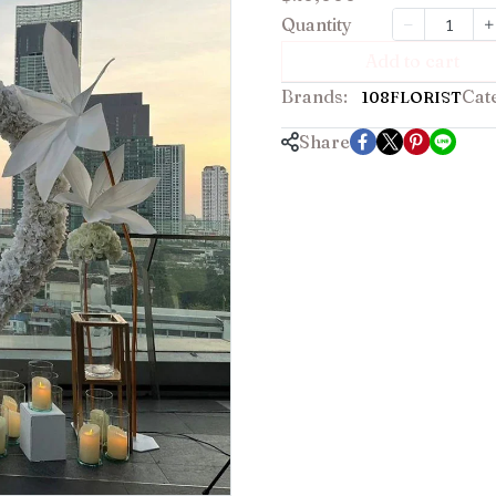
Quantity
Add to cart
Brands:
Cat
108FLORIST
Share