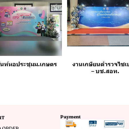
ว้นท์หอประชุมม.เกษตร
งานเกษียนตำรวจไซเบ
– บช.สอท.
Payment
RT
 ORDER