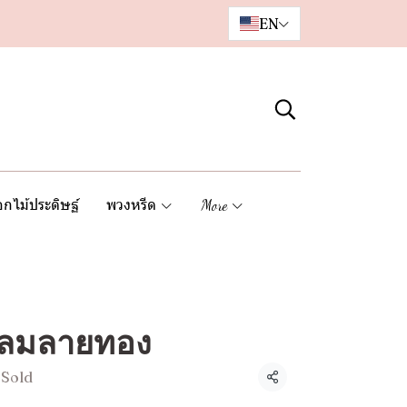
EN
กไม้ประดิษฐ์
พวงหรีด
More
กลมลายทอง
 Sold
Share