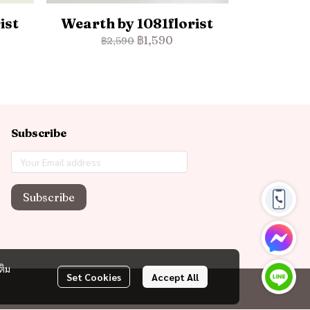
ist
Wearth by 1081florist
฿1,590
฿2,590
Subscribe
Subscribe
ติม
Set Cookies
Accept All