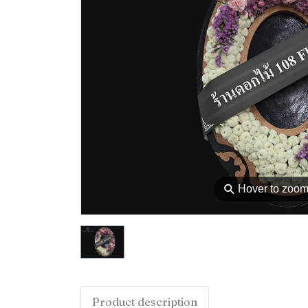
⚲
Hover to zoo
Product description