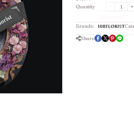
Quantity
Add to cart
Brands:
Cat
108FLORIST
Share
m