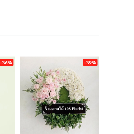
-36%
-39%