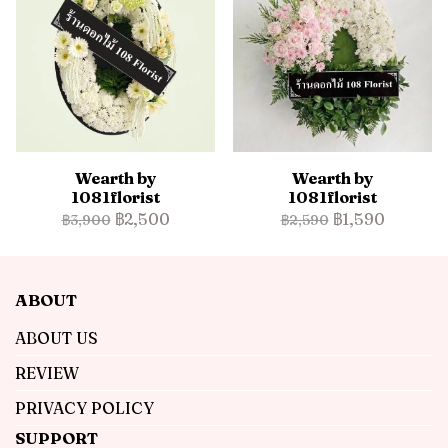
Wearth by
Wearth by
1081florist
1081florist
฿2,500
฿1,590
฿3,900
฿2,590
ABOUT
ABOUT US
REVIEW
PRIVACY POLICY
SUPPORT