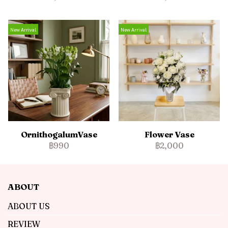
New Arrival
New Arrival
OrnithogalumVase
Flower Vase
฿990
฿2,000
ABOUT
ABOUT US
REVIEW