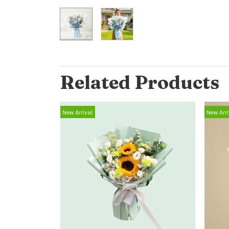
Related Products
New Arrival
New Arri