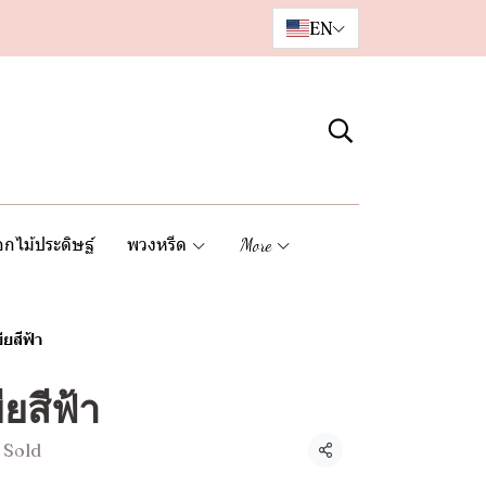
EN
กไม้ประดิษฐ์
พวงหรีด
More
ยสีฟ้า
ยสีฟ้า
 Sold
Share