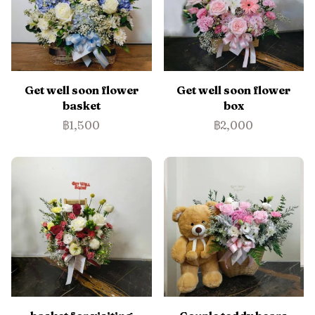
Get well soon flower
Get well soon flower
basket
box
฿1,500
฿2,000