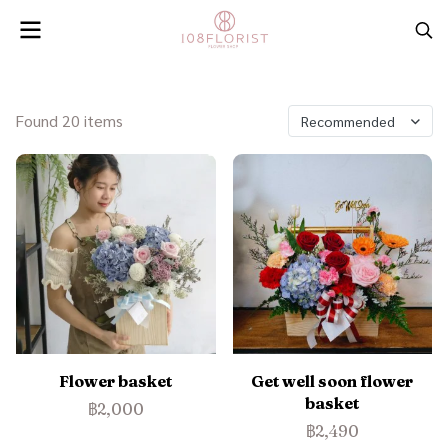
Found 20 items
Recommended
Flower basket
Get well soon flower
basket
฿2,000
฿2,490